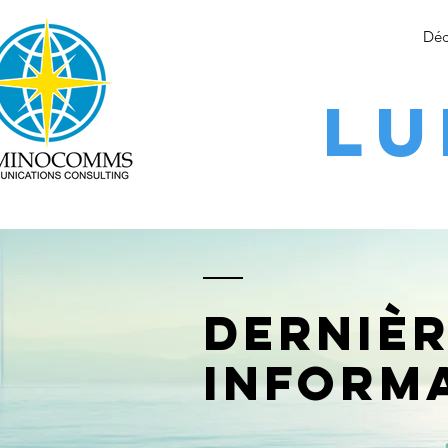
Déc
LU
Derniè
inform